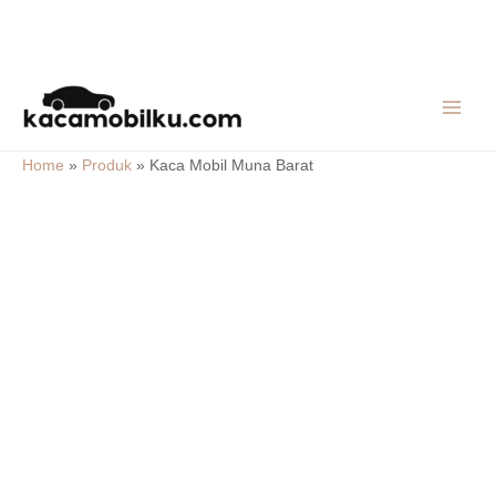
Skip
MAIN
to
MEN
content
Home
»
Produk
»
Kaca Mobil Muna Barat