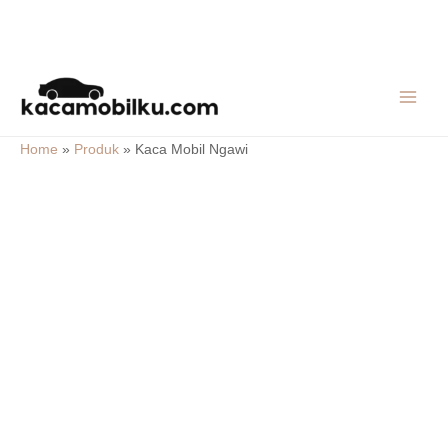
Skip
MAIN
to
MEN
content
Home
»
Produk
»
Kaca Mobil Ngawi