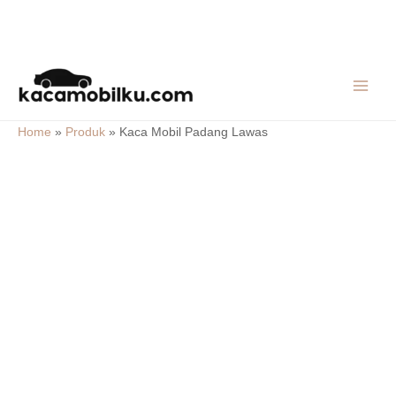
Skip
MAIN
to
MEN
content
Home
»
Produk
»
Kaca Mobil Padang Lawas