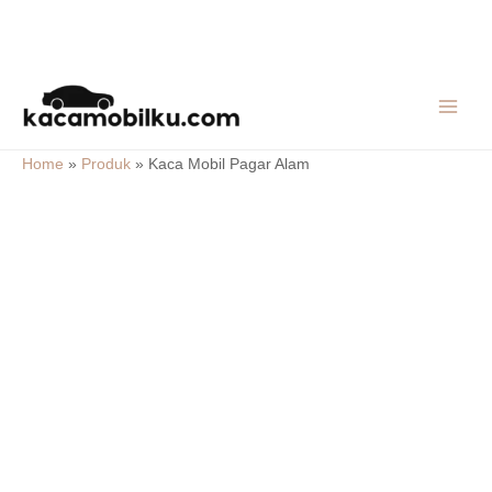
Skip
MAIN
to
MEN
content
Home
»
Produk
»
Kaca Mobil Pagar Alam