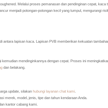
toughened. Melalui proses pemanasan dan pendinginan cepat, kaca t
ancur menjadi potongan-potongan kecil yang tumpul, mengurangi risi
n di antara lapisan kaca. Lapisan PVB memberikan kekuatan tambaha
i kemudian mendinginkannya dengan cepat. Proses ini meningkatkan
ng
dan belakang.
harga update, silakan
hubungi layanan chat kami
.
i merek, model, jenis, tipe dan tahun kendaraan Anda.
dan kantor cabang kami.