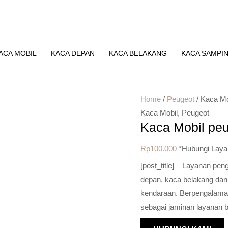
ACA MOBIL
KACA DEPAN
KACA BELAKANG
KACA SAMPI
Home
/
Peugeot
/ Kaca Mo
Kaca Mobil
,
Peugeot
Kaca Mobil pe
Rp
100.000
*Hubungi Laya
[post_title] – Layanan pe
depan, kaca belakang dan
kendaraan. Berpengalaman 
sebagai jaminan layanan b