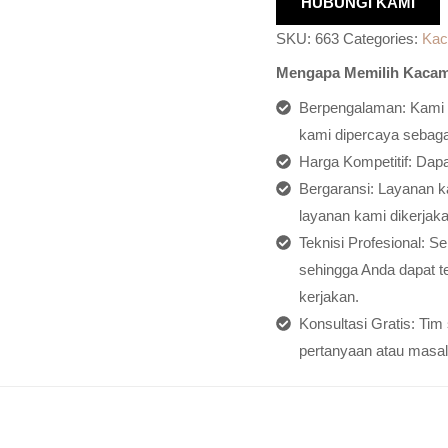
HUBUNGI KAMI
SKU:
663
Categories:
Kac
Mengapa Memilih Kacam
Berpengalaman: Kami h
kami dipercaya sebagai
Harga Kompetitif: Dap
Bergaransi: Layanan ka
layanan kami dikerjaka
Teknisi Profesional: S
sehingga Anda dapat t
kerjakan.
Konsultasi Gratis: Ti
pertanyaan atau masal