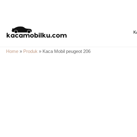
Skip
to
K
content
Home
»
Produk
»
Kaca Mobil peugeot 206