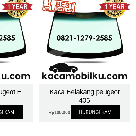
ugeot E
Kaca Belakang peugeot
406
I KAMI
HUBUNGI KAMI
Rp
100.000