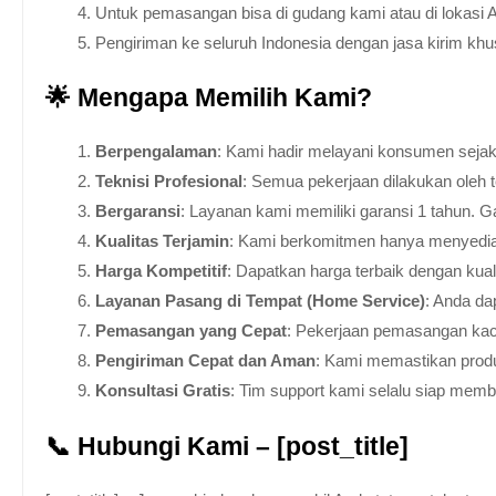
Untuk pemasangan bisa di gudang kami atau di lokasi 
Pengiriman ke seluruh Indonesia dengan jasa kirim kh
🌟 Mengapa Memilih Kami?
Berpengalaman
: Kami hadir melayani konsumen sejak 
Teknisi Profesional
: Semua pekerjaan dilakukan oleh 
Bergaransi
: Layanan kami memiliki garansi 1 tahun. Ga
Kualitas Terjamin
: Kami berkomitmen hanya menyediakan
Harga Kompetitif
: Dapatkan harga terbaik dengan kua
Layanan Pasang di Tempat (Home Service)
: Anda da
Pemasangan yang Cepat
: Pekerjaan pemasangan kaca
Pengiriman Cepat dan Aman
: Kami memastikan produ
Konsultasi Gratis
: Tim support kami selalu siap mem
📞 Hubungi Kami – [post_title]