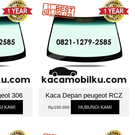
geot 306
Kaca Depan peugeot RCZ
I KAMI
HUBUNGI KAMI
Rp
100.000