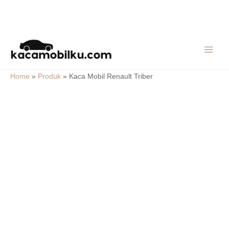
Skip
MAIN
to
MEN
content
Home
»
Produk
»
Kaca Mobil Renault Triber