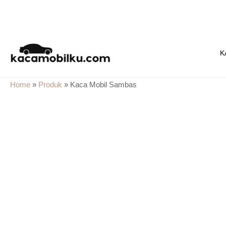
Skip
to
K
content
Home
»
Produk
»
Kaca Mobil Sambas