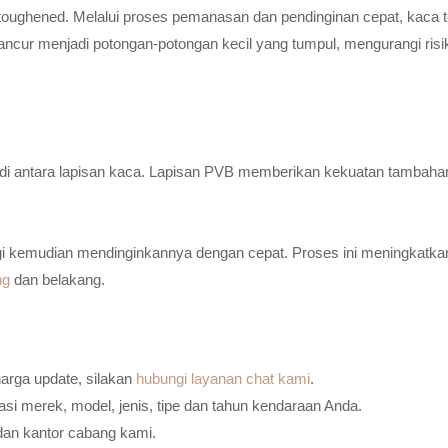
toughened. Melalui proses pemanasan dan pendinginan cepat, kaca t
ancur menjadi potongan-potongan kecil yang tumpul, mengurangi risi
n di antara lapisan kaca. Lapisan PVB memberikan kekuatan tambaha
i kemudian mendinginkannya dengan cepat. Proses ini meningkatkan
ng
dan belakang.
harga update, silakan
hubungi layanan chat kami
.
i merek, model, jenis, tipe dan tahun kendaraan Anda.
dan kantor cabang kami.