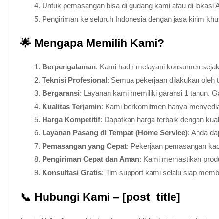
Untuk pemasangan bisa di gudang kami atau di lokasi 
Pengiriman ke seluruh Indonesia dengan jasa kirim kh
🌟 Mengapa Memilih Kami?
Berpengalaman
: Kami hadir melayani konsumen sejak 
Teknisi Profesional
: Semua pekerjaan dilakukan oleh 
Bergaransi
: Layanan kami memiliki garansi 1 tahun. Ga
Kualitas Terjamin
: Kami berkomitmen hanya menyediakan
Harga Kompetitif
: Dapatkan harga terbaik dengan kua
Layanan Pasang di Tempat (Home Service)
: Anda da
Pemasangan yang Cepat
: Pekerjaan pemasangan kaca
Pengiriman Cepat dan Aman
: Kami memastikan produ
Konsultasi Gratis
: Tim support kami selalu siap mem
📞 Hubungi Kami – [post_title]