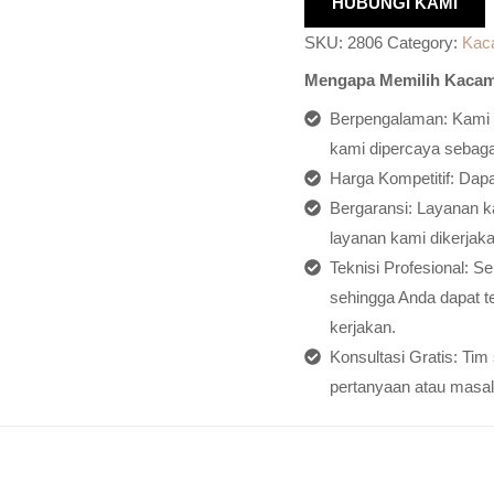
HUBUNGI KAMI
SKU:
2806
Category:
Kac
Mengapa Memilih Kacam
Berpengalaman: Kami h
kami dipercaya sebagai
Harga Kompetitif: Dap
Bergaransi: Layanan ka
layanan kami dikerjaka
Teknisi Profesional: S
sehingga Anda dapat t
kerjakan.
Konsultasi Gratis: Ti
pertanyaan atau masal