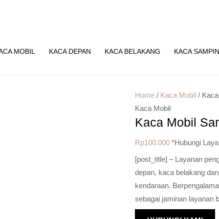
ACA MOBIL
KACA DEPAN
KACA BELAKANG
KACA SAMPI
Home
/
Kaca Mobil
/ Kaca
Kaca Mobil
Kaca Mobil S
Rp
100.000
*Hubungi Laya
[post_title] – Layanan pe
depan, kaca belakang dan
kendaraan. Berpengalaman 
sebagai jaminan layanan b