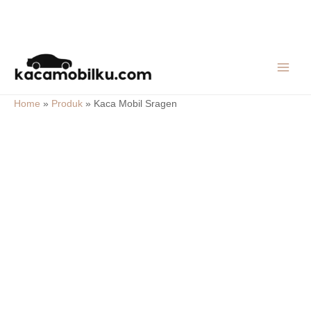
Skip
MAIN
to
MEN
content
Home
»
Produk
»
Kaca Mobil Sragen