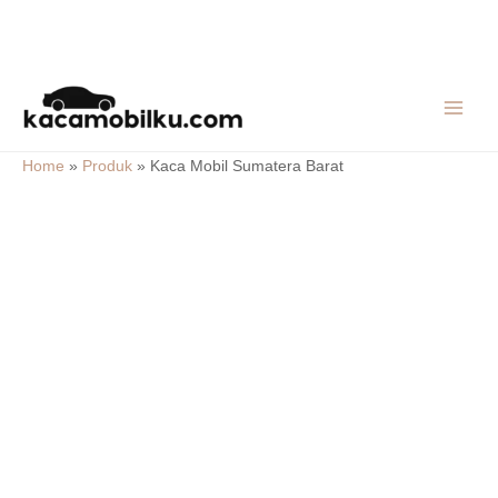
Skip
MAIN
to
MEN
content
Home
»
Produk
»
Kaca Mobil Sumatera Barat