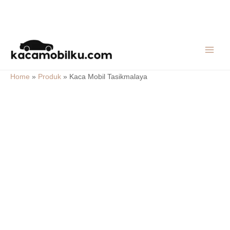
Skip
MAIN
to
MEN
content
Home
»
Produk
»
Kaca Mobil Tasikmalaya