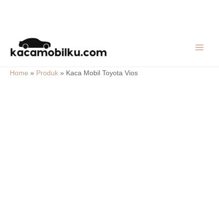
Skip
MAIN
to
MEN
content
Home
»
Produk
»
Kaca Mobil Toyota Vios