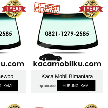
aewoo
Kaca Mobil Bimantara
I KAMI
HUBUNGI KAMI
Rp
100.000