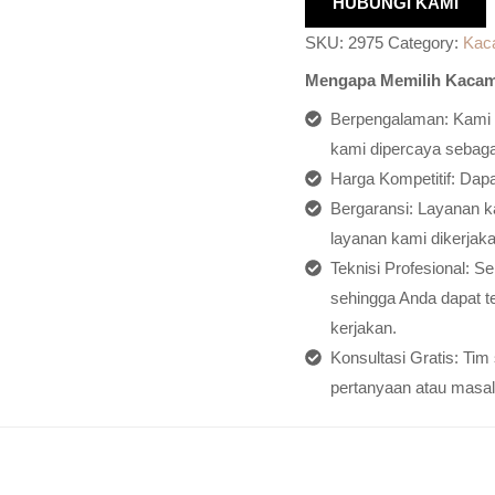
HUBUNGI KAMI
SKU:
2975
Category:
Kac
Mengapa Memilih Kacam
Berpengalaman: Kami h
kami dipercaya sebagai
Harga Kompetitif: Dap
Bergaransi: Layanan ka
layanan kami dikerjaka
Teknisi Profesional: S
sehingga Anda dapat t
kerjakan.
Konsultasi Gratis: Ti
pertanyaan atau masal