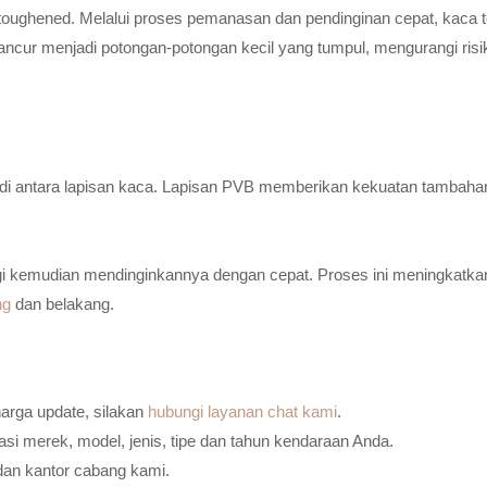
toughened. Melalui proses pemanasan dan pendinginan cepat, kaca t
ancur menjadi potongan-potongan kecil yang tumpul, mengurangi risi
n di antara lapisan kaca. Lapisan PVB memberikan kekuatan tambaha
i kemudian mendinginkannya dengan cepat. Proses ini meningkatkan
ng
dan belakang.
harga update, silakan
hubungi layanan chat kami
.
i merek, model, jenis, tipe dan tahun kendaraan Anda.
dan kantor cabang kami.