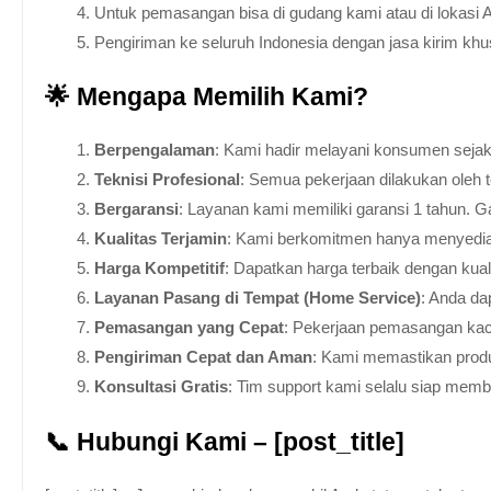
Untuk pemasangan bisa di gudang kami atau di lokasi 
Pengiriman ke seluruh Indonesia dengan jasa kirim kh
🌟 Mengapa Memilih Kami?
Berpengalaman
: Kami hadir melayani konsumen sejak 
Teknisi Profesional
: Semua pekerjaan dilakukan oleh 
Bergaransi
: Layanan kami memiliki garansi 1 tahun. Ga
Kualitas Terjamin
: Kami berkomitmen hanya menyediakan
Harga Kompetitif
: Dapatkan harga terbaik dengan kua
Layanan Pasang di Tempat (Home Service)
: Anda da
Pemasangan yang Cepat
: Pekerjaan pemasangan kaca
Pengiriman Cepat dan Aman
: Kami memastikan produ
Konsultasi Gratis
: Tim support kami selalu siap mem
📞 Hubungi Kami – [post_title]