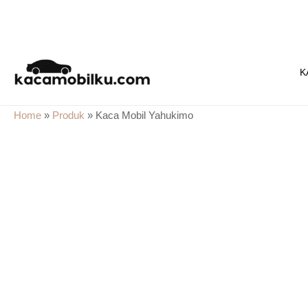
Skip
to
K
content
Home
»
Produk
»
Kaca Mobil Yahukimo