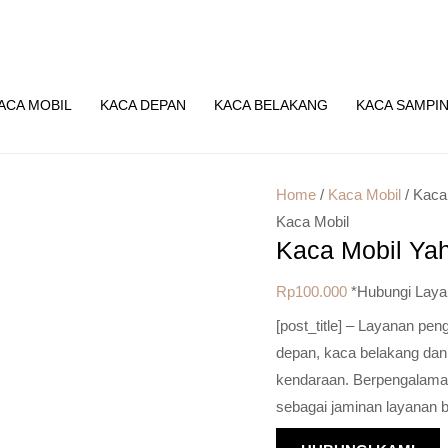
ACA MOBIL
KACA DEPAN
KACA BELAKANG
KACA SAMPI
Home
/
Kaca Mobil
/ Kaca
Kaca Mobil
Kaca Mobil Ya
Rp
100.000
*Hubungi Laya
[post_title] – Layanan pe
depan, kaca belakang dan
kendaraan. Berpengalaman 
sebagai jaminan layanan b