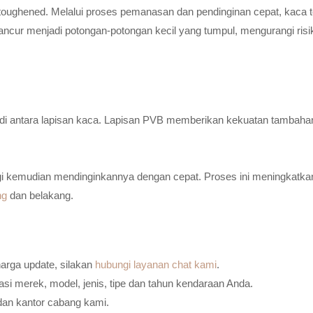
toughened. Melalui proses pemanasan dan pendinginan cepat, kaca t
ancur menjadi potongan-potongan kecil yang tumpul, mengurangi risi
n di antara lapisan kaca. Lapisan PVB memberikan kekuatan tambaha
i kemudian mendinginkannya dengan cepat. Proses ini meningkatkan
ng
dan belakang.
harga update, silakan
hubungi layanan chat kami
.
i merek, model, jenis, tipe dan tahun kendaraan Anda.
dan kantor cabang kami.