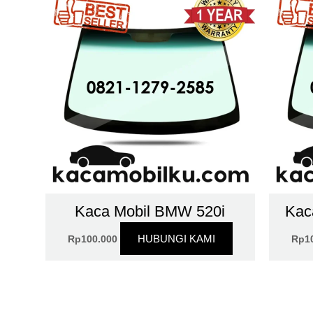
Kaca Mobil BMW 520i
Kac
HUBUNGI KAMI
Rp
100.000
Rp
1