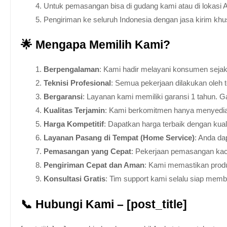
Untuk pemasangan bisa di gudang kami atau di lokasi 
Pengiriman ke seluruh Indonesia dengan jasa kirim kh
🌟 Mengapa Memilih Kami?
Berpengalaman
: Kami hadir melayani konsumen sejak 
Teknisi Profesional
: Semua pekerjaan dilakukan oleh 
Bergaransi
: Layanan kami memiliki garansi 1 tahun. Ga
Kualitas Terjamin
: Kami berkomitmen hanya menyediakan
Harga Kompetitif
: Dapatkan harga terbaik dengan kua
Layanan Pasang di Tempat (Home Service)
: Anda da
Pemasangan yang Cepat
: Pekerjaan pemasangan kaca
Pengiriman Cepat dan Aman
: Kami memastikan produ
Konsultasi Gratis
: Tim support kami selalu siap mem
📞 Hubungi Kami – [post_title]