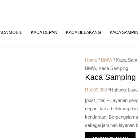
ACA MOBIL
KACA DEPAN
KACA BELAKANG
KACA SAMPI
Home
/
BMW
/ Kaca Sam
BMW
,
Kaca Samping
Kaca Samping
Rp
100.000
*Hubungi Laya
[post_title] – Layanan pe
depan, kaca belakang dan
kendaraan. Berpengalaman 
sebagai jaminan layanan b