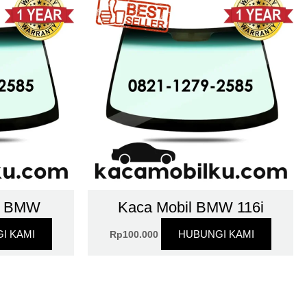
g BMW
Kaca Mobil BMW 116i
I KAMI
HUBUNGI KAMI
Rp
100.000