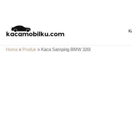
Skip
to
K
content
Home
»
Produk
»
Kaca Samping BMW 320i