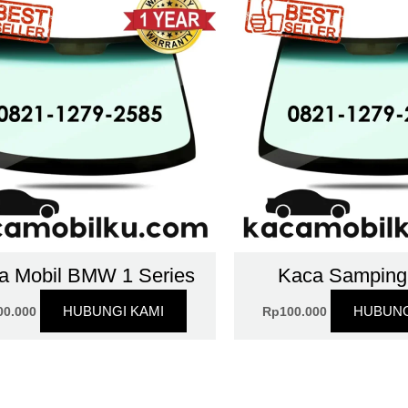
a Mobil BMW 1 Series
Kaca Sampin
HUBUNGI KAMI
HUBUNG
00.000
Rp
100.000