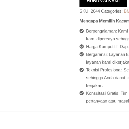
HUBUNGI KAMI
SKU:
2044
Categories:
B
Mengapa Memilih Kacam
Berpengalaman: Kami h
kami dipercaya sebagai
Harga Kompetitif: Dap
Bergaransi: Layanan ka
layanan kami dikerjaka
Teknisi Profesional: S
sehingga Anda dapat t
kerjakan.
Konsultasi Gratis: Ti
pertanyaan atau masal