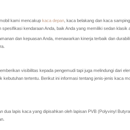
a mobil kami mencakup
kaca depan
, kaca belakang dan kaca samping 
n spesifikasi kendaraan Anda, baik Anda yang memiliki sedan klasik
anan dan kepuasan Anda, menawarkan kinerja terbaik dan durabilitas
ra.
erikan visibilitas kepada pengemudi tapi juga melindungi dari elem
ebutuhan tertentu. Berikut ini informasi tentang jenis-jenis kaca m
n dua lapis kaca yang dipisahkan oleh lapisan PVB (Polyvinyl Butyr
an.