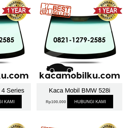
4 Series
Kaca Mobil BMW 528i
I KAMI
HUBUNGI KAMI
Rp
100.000