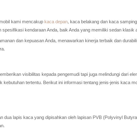
a mobil kami mencakup
kaca depan
, kaca belakang dan kaca samping 
n spesifikasi kendaraan Anda, baik Anda yang memiliki sedan klasik
anan dan kepuasan Anda, menawarkan kinerja terbaik dan durabilitas
ra.
erikan visibilitas kepada pengemudi tapi juga melindungi dari elem
ebutuhan tertentu. Berikut ini informasi tentang jenis-jenis kaca m
n dua lapis kaca yang dipisahkan oleh lapisan PVB (Polyvinyl Butyr
an.