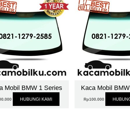
a Mobil BMW 1 Series
Kaca Mobil BMW 
HUBUNGI KAMI
HUBUNG
00.000
Rp
100.000