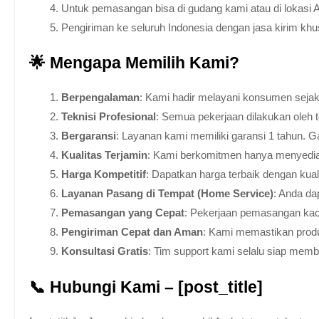
Untuk pemasangan bisa di gudang kami atau di lokasi 
Pengiriman ke seluruh Indonesia dengan jasa kirim kh
🌟 Mengapa Memilih Kami?
Berpengalaman
: Kami hadir melayani konsumen sejak 
Teknisi Profesional
: Semua pekerjaan dilakukan oleh 
Bergaransi
: Layanan kami memiliki garansi 1 tahun. Ga
Kualitas Terjamin
: Kami berkomitmen hanya menyediakan
Harga Kompetitif
: Dapatkan harga terbaik dengan kua
Layanan Pasang di Tempat (Home Service)
: Anda da
Pemasangan yang Cepat
: Pekerjaan pemasangan kaca
Pengiriman Cepat dan Aman
: Kami memastikan produ
Konsultasi Gratis
: Tim support kami selalu siap mem
📞 Hubungi Kami – [post_title]