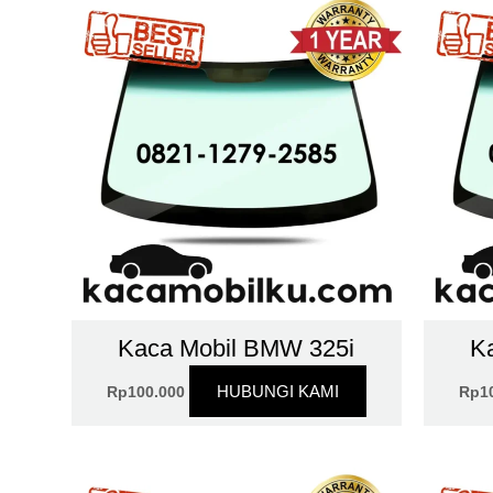
Kaca Mobil BMW 325i
K
HUBUNGI KAMI
Rp
100.000
Rp
1