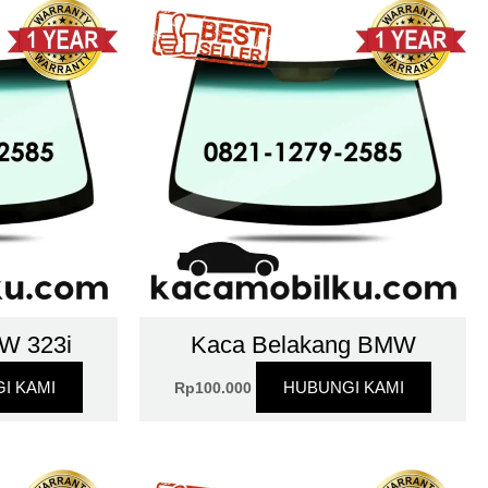
W 323i
Kaca Belakang BMW
I KAMI
HUBUNGI KAMI
Rp
100.000