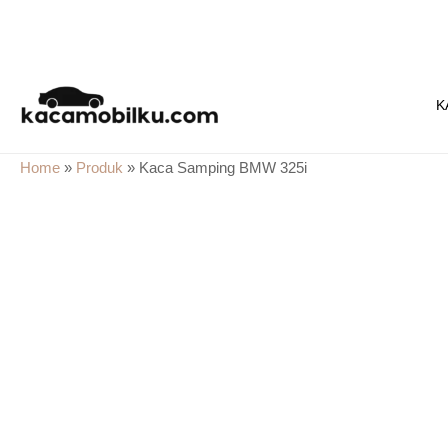
Skip
to
K
content
Home
»
Produk
»
Kaca Samping BMW 325i