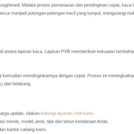
toughened. Melalui proses pemanasan dan pendinginan cepat, kaca t
ancur menjadi potongan-potongan kecil yang tumpul, mengurangi risi
n di antara lapisan kaca. Lapisan PVB memberikan kekuatan tambaha
i kemudian mendinginkannya dengan cepat. Proses ini meningkatkan
ng
dan belakang.
harga update, silakan
hubungi layanan chat kami
.
i merek, model, jenis, tipe dan tahun kendaraan Anda.
dan kantor cabang kami.