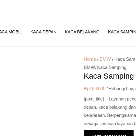
ACA MOBIL
KACA DEPAN
KACA BELAKANG
KACA SAMPI
Home
/
BMW
/ Kaca Sam
BMW
,
Kaca Samping
Kaca Samping
Rp
100.000
*Hubungi Laya
[post_title] – Layanan pe
depan, kaca belakang dan
kendaraan. Berpengalaman 
sebagai jaminan layanan b