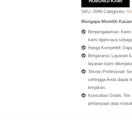
HUBUNGI KAMI
SKU:
2046
Categories:
B
Mengapa Memilih Kacam
Berpengalaman: Kami h
kami dipercaya sebagai
Harga Kompetitif: Dap
Bergaransi: Layanan ka
layanan kami dikerjaka
Teknisi Profesional: S
sehingga Anda dapat t
kerjakan.
Konsultasi Gratis: Ti
pertanyaan atau masal