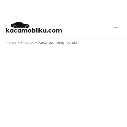
Skip
MAIN
to
MEN
content
Home
»
Produk
»
Kaca Samping Honda