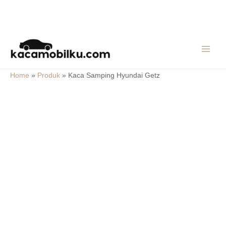
Skip
MAIN
to
MEN
content
Home
»
Produk
»
Kaca Samping Hyundai Getz