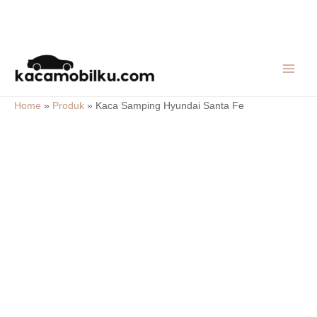
Skip
MAIN
to
MEN
content
Home
»
Produk
»
Kaca Samping Hyundai Santa Fe