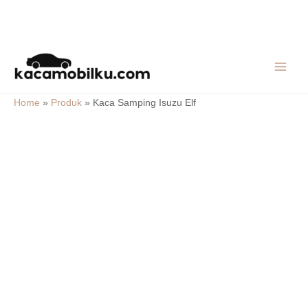
Skip
MAIN
to
MEN
content
Home
»
Produk
»
Kaca Samping Isuzu Elf