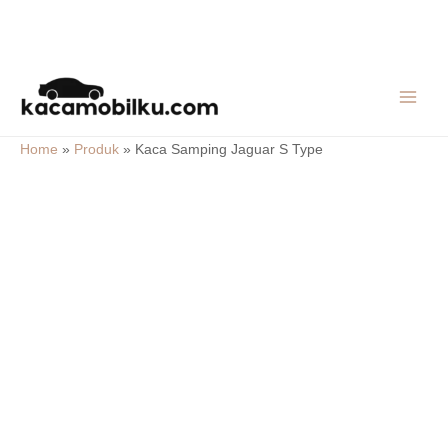
Skip
MAIN
to
MEN
content
Home
»
Produk
»
Kaca Samping Jaguar S Type