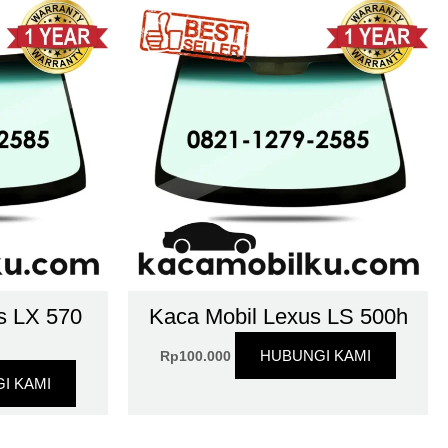
s LX 570
Kaca Mobil Lexus LS 500h
HUBUNGI KAMI
Rp
100.000
I KAMI