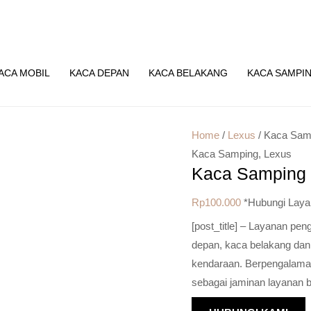
ACA MOBIL
KACA DEPAN
KACA BELAKANG
KACA SAMPI
Home
/
Lexus
/ Kaca Sam
Kaca Samping
,
Lexus
Kaca Samping 
Rp
100.000
*Hubungi Laya
[post_title] – Layanan pe
depan, kaca belakang dan
kendaraan. Berpengalaman 
sebagai jaminan layanan b