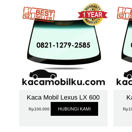
Kaca Mobil Lexus LX 600
K
HUBUNGI KAMI
Rp
100.000
Rp
1