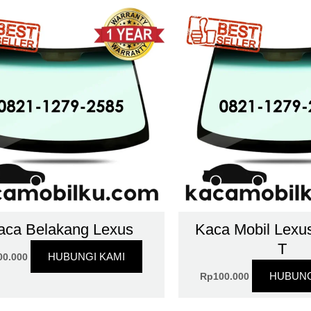
aca Belakang Lexus
Kaca Mobil Lexu
T
HUBUNGI KAMI
00.000
HUBUNG
Rp
100.000