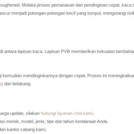
toughened. Melalui proses pemanasan dan pendinginan cepat, kaca t
ancur menjadi potongan-potongan kecil yang tumpul, mengurangi risi
n di antara lapisan kaca. Lapisan PVB memberikan kekuatan tambaha
i kemudian mendinginkannya dengan cepat. Proses ini meningkatkan
ng
dan belakang.
harga update, silakan
hubungi layanan chat kami
.
i merek, model, jenis, tipe dan tahun kendaraan Anda.
dan kantor cabang kami.