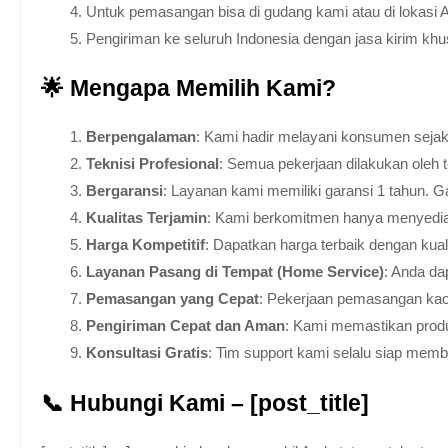
Untuk pemasangan bisa di gudang kami atau di lokasi 
Pengiriman ke seluruh Indonesia dengan jasa kirim kh
🌟 Mengapa Memilih Kami?
Berpengalaman
: Kami hadir melayani konsumen sejak 
Teknisi Profesional
: Semua pekerjaan dilakukan oleh 
Bergaransi
: Layanan kami memiliki garansi 1 tahun. Ga
Kualitas Terjamin
: Kami berkomitmen hanya menyediakan
Harga Kompetitif
: Dapatkan harga terbaik dengan kua
Layanan Pasang di Tempat (Home Service)
: Anda da
Pemasangan yang Cepat
: Pekerjaan pemasangan kaca
Pengiriman Cepat dan Aman
: Kami memastikan produ
Konsultasi Gratis
: Tim support kami selalu siap mem
📞 Hubungi Kami – [post_title]