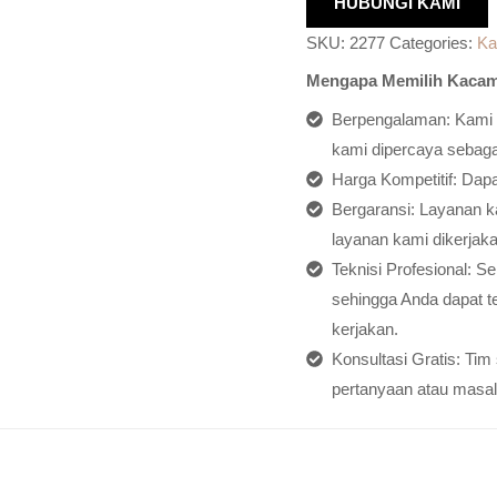
HUBUNGI KAMI
SKU:
2277
Categories:
Ka
Mengapa Memilih Kacam
Berpengalaman: Kami h
kami dipercaya sebagai
Harga Kompetitif: Dap
Bergaransi: Layanan ka
layanan kami dikerjaka
Teknisi Profesional: S
sehingga Anda dapat t
kerjakan.
Konsultasi Gratis: Ti
pertanyaan atau masal