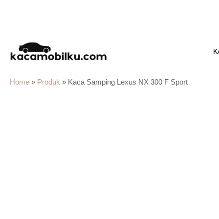
Skip
to
K
content
Home
»
Produk
»
Kaca Samping Lexus NX 300 F Sport