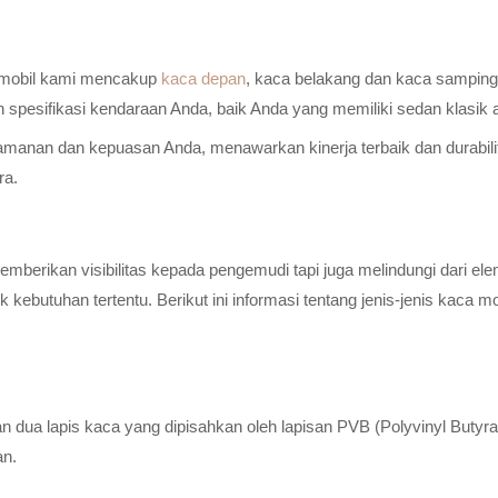
a mobil kami mencakup
kaca depan
, kaca belakang dan kaca samping 
n spesifikasi kendaraan Anda, baik Anda yang memiliki sedan klasik
anan dan kepuasan Anda, menawarkan kinerja terbaik dan durabilitas
ra.
erikan visibilitas kepada pengemudi tapi juga melindungi dari elem
ebutuhan tertentu. Berikut ini informasi tentang jenis-jenis kaca m
n dua lapis kaca yang dipisahkan oleh lapisan PVB (Polyvinyl Butyr
an.