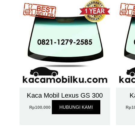
Kaca Mobil Lexus GS 300
K
HUBUNGI KAMI
Rp
100.000
Rp
1