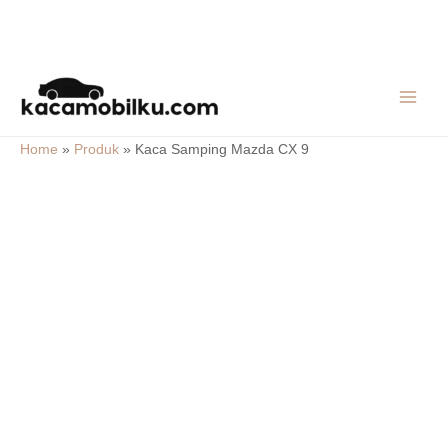
Skip
MAIN
to
MEN
content
Home
»
Produk
»
Kaca Samping Mazda CX 9