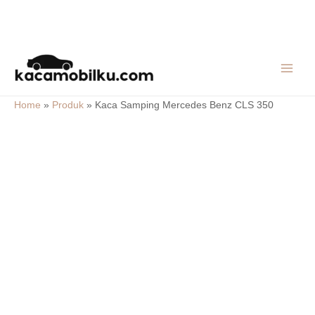
Skip
MAIN
to
MEN
content
Home
»
Produk
»
Kaca Samping Mercedes Benz CLS 350