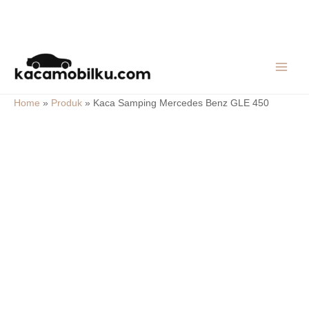
Skip
MAIN
to
MEN
content
Home
»
Produk
»
Kaca Samping Mercedes Benz GLE 450