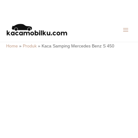
Skip
MAIN
to
MEN
content
Home
»
Produk
»
Kaca Samping Mercedes Benz S 450