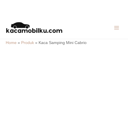
Skip
MAIN
to
MEN
content
Home
»
Produk
»
Kaca Samping Mini Cabrio