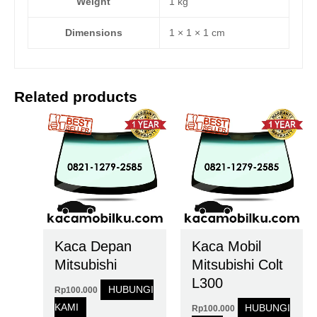
Weight
1 kg
Dimensions
1 × 1 × 1 cm
Related products
Kaca Depan
Kaca Mobil
Mitsubishi
Mitsubishi Colt
L300
HUBUNGI
Rp
100.000
KAMI
HUBUNGI
Rp
100.000