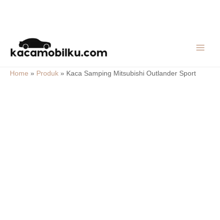
Skip
MAIN
to
MEN
content
Home
»
Produk
»
Kaca Samping Mitsubishi Outlander Sport