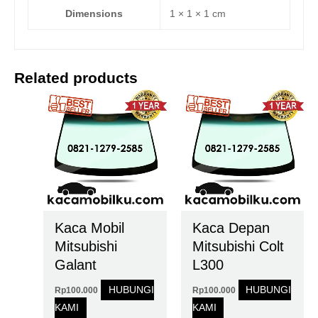
Dimensions
1 × 1 × 1 cm
Related products
Kaca Mobil
Kaca Depan
Mitsubishi
Mitsubishi Colt
Galant
L300
HUBUNGI
HUBUNGI
Rp
100.000
Rp
100.000
KAMI
KAMI