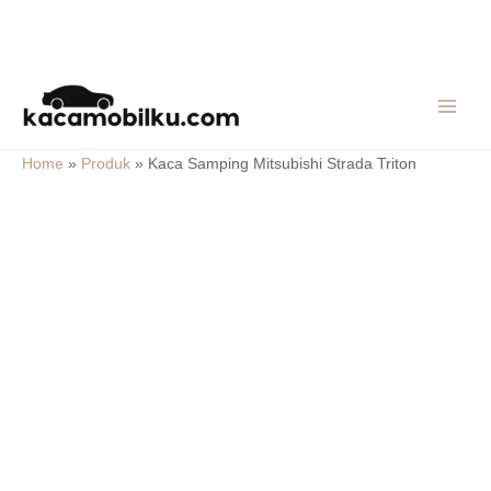
Skip
MAIN
to
MEN
content
Home
»
Produk
»
Kaca Samping Mitsubishi Strada Triton