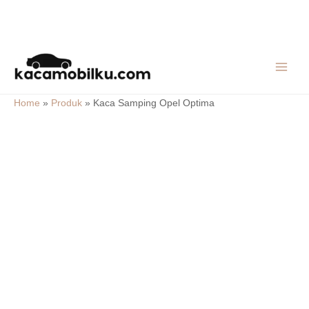
Skip
MAIN
to
MEN
content
Home
»
Produk
»
Kaca Samping Opel Optima