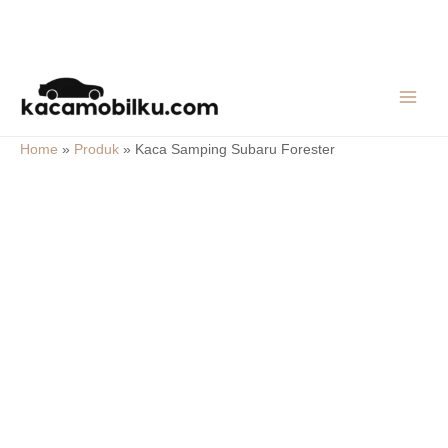
Skip
MAIN
to
MEN
content
Home
»
Produk
»
Kaca Samping Subaru Forester