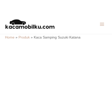
Skip
MAIN
to
MEN
content
Home
»
Produk
»
Kaca Samping Suzuki Katana