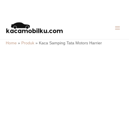
Skip
MAIN
to
MEN
content
Home
»
Produk
»
Kaca Samping Tata Motors Harrier