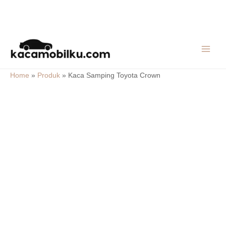
Skip
MAIN
to
MEN
content
Home
»
Produk
»
Kaca Samping Toyota Crown