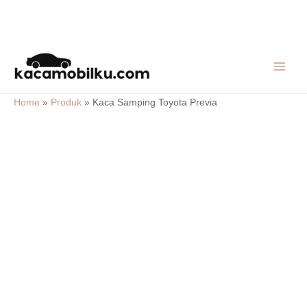
Skip
MAIN
to
MEN
content
Home
»
Produk
»
Kaca Samping Toyota Previa