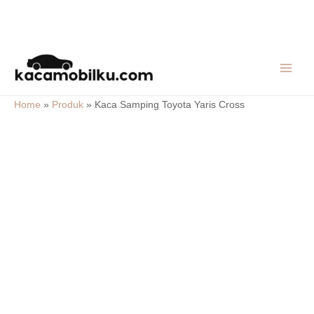
Skip
MAIN
to
MEN
content
Home
»
Produk
»
Kaca Samping Toyota Yaris Cross