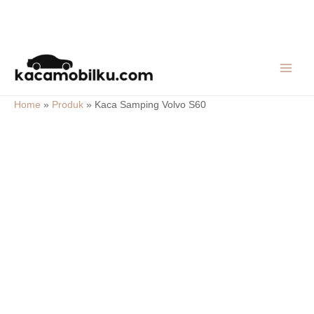
Skip
MAIN
to
MEN
content
Home
»
Produk
»
Kaca Samping Volvo S60