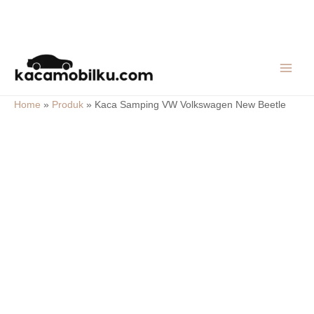
Skip
MAIN
to
MEN
content
Home
»
Produk
»
Kaca Samping VW Volkswagen New Beetle