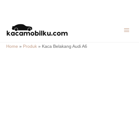
Skip
MAIN
to
MEN
content
Home
»
Produk
»
Kaca Belakang Audi A6