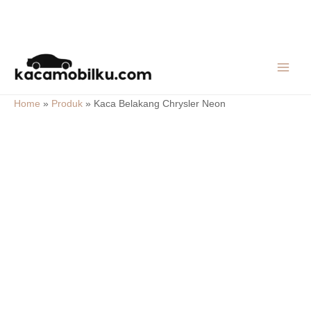
Skip
MAIN
to
MEN
content
Home
»
Produk
»
Kaca Belakang Chrysler Neon