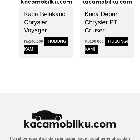
Kaca Belakang
Kaca Depan
Chrysler
Chrysler PT
Voyager
Cruiser
HUBUNGI
HUBUNGI
Rp
100.000
Rp
100.000
KAMI
KAMI
Pusat penggantian dan penjualan kaca mobil terlengkap dan