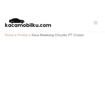
Skip
MAIN
to
MEN
content
Home
»
Produk
»
Kaca Belakang Chrysler PT Cruiser