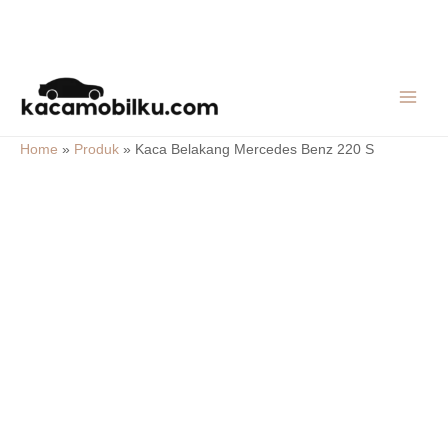
Skip
MAIN
to
MEN
content
Home
»
Produk
»
Kaca Belakang Mercedes Benz 220 S