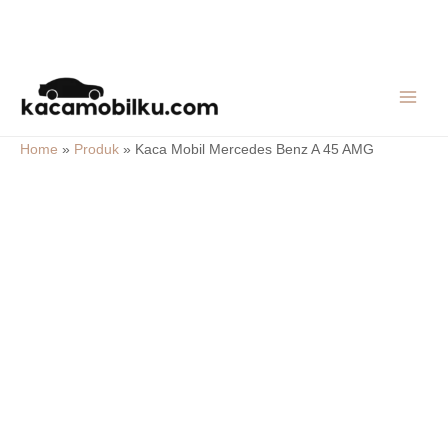
Skip
MAIN
to
MEN
content
Home
»
Produk
»
Kaca Mobil Mercedes Benz A 45 AMG