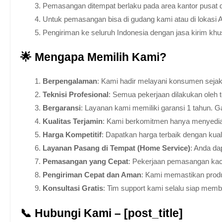
Pemasangan ditempat berlaku pada area kantor pusat 
Untuk pemasangan bisa di gudang kami atau di lokasi 
Pengiriman ke seluruh Indonesia dengan jasa kirim kh
🌟 Mengapa Memilih Kami?
Berpengalaman
: Kami hadir melayani konsumen sejak 
Teknisi Profesional
: Semua pekerjaan dilakukan oleh 
Bergaransi
: Layanan kami memiliki garansi 1 tahun. Ga
Kualitas Terjamin
: Kami berkomitmen hanya menyediakan
Harga Kompetitif
: Dapatkan harga terbaik dengan kua
Layanan Pasang di Tempat (Home Service)
: Anda da
Pemasangan yang Cepat
: Pekerjaan pemasangan kaca
Pengiriman Cepat dan Aman
: Kami memastikan produ
Konsultasi Gratis
: Tim support kami selalu siap mem
📞 Hubungi Kami – [post_title]