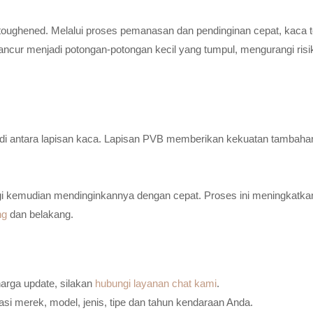
toughened. Melalui proses pemanasan dan pendinginan cepat, kaca t
ancur menjadi potongan-potongan kecil yang tumpul, mengurangi risi
n di antara lapisan kaca. Lapisan PVB memberikan kekuatan tambaha
i kemudian mendinginkannya dengan cepat. Proses ini meningkatkan
ng
dan belakang.
harga update, silakan
hubungi layanan chat kami
.
i merek, model, jenis, tipe dan tahun kendaraan Anda.