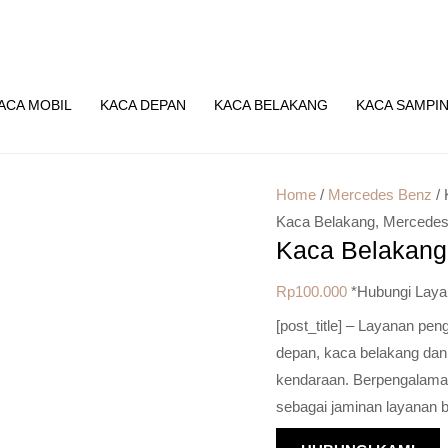
ACA MOBIL
KACA DEPAN
KACA BELAKANG
KACA SAMPI
Home
/
Mercedes Benz
/ 
Kaca Belakang
,
Mercedes
Kaca Belakang
Rp
100.000
*Hubungi Laya
[post_title] – Layanan pe
depan, kaca belakang dan
kendaraan. Berpengalaman 
sebagai jaminan layanan b