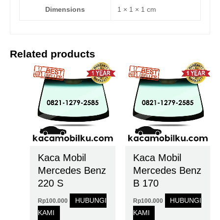
Dimensions
1 × 1 × 1 cm
Related products
Kaca Mobil
Kaca Mobil
Mercedes Benz
Mercedes Benz
220 S
B 170
HUBUNGI
HUBUNGI
Rp
100.000
Rp
100.000
KAMI
KAMI