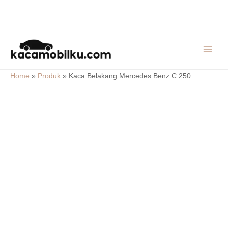
Skip
MAIN
to
MEN
content
Home
»
Produk
»
Kaca Belakang Mercedes Benz C 250