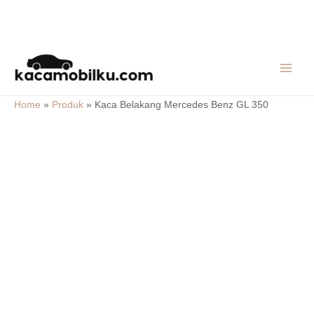
Skip
MAIN
to
MEN
content
Home
»
Produk
»
Kaca Belakang Mercedes Benz GL 350