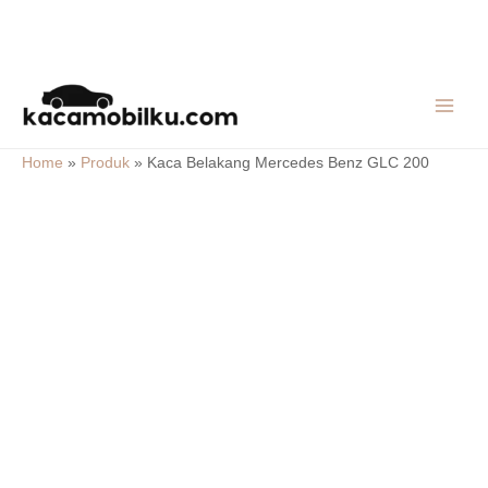
Skip
MAIN
to
MEN
content
Home
»
Produk
»
Kaca Belakang Mercedes Benz GLC 200