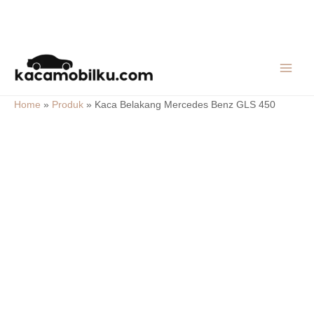
Skip
MAIN
to
MEN
content
Home
»
Produk
»
Kaca Belakang Mercedes Benz GLS 450