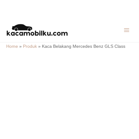
Skip
MAIN
to
MEN
content
Home
»
Produk
»
Kaca Belakang Mercedes Benz GLS Class