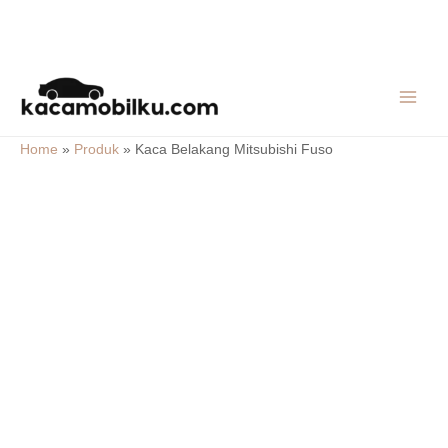
Skip
MAIN
to
MEN
content
Home
»
Produk
»
Kaca Belakang Mitsubishi Fuso