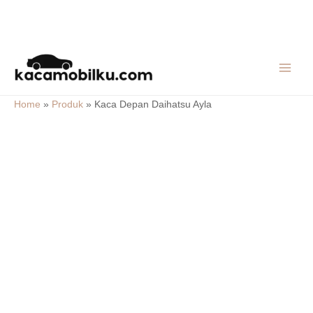
Skip
MAIN
to
MEN
content
Home
»
Produk
»
Kaca Depan Daihatsu Ayla