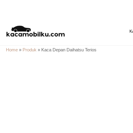
Skip
to
K
content
Home
»
Produk
»
Kaca Depan Daihatsu Terios