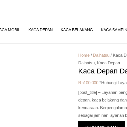
ACA MOBIL
KACA DEPAN
KACA BELAKANG
KACA SAMPI
Home
/
Daihatsu
/ Kaca D
Daihatsu
,
Kaca Depan
Kaca Depan Da
Rp
100.000
*Hubungi Laya
[post_title] – Layanan pe
depan, kaca belakang dan
kendaraan. Berpengalaman 
sebagai jaminan layanan b