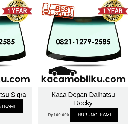
tsu Sigra
Kaca Depan Daihatsu
Rocky
I KAMI
HUBUNGI KAMI
Rp
100.000