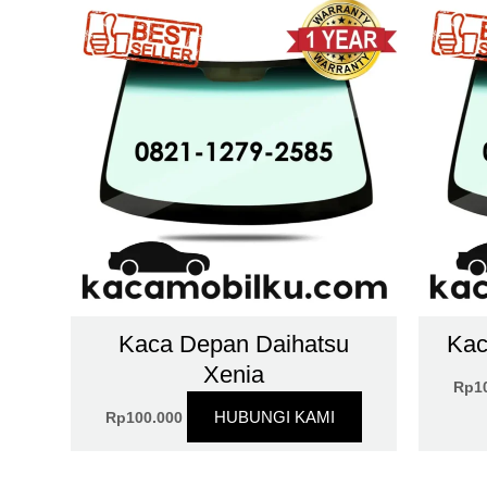
Kaca Depan Daihatsu
Kac
Xenia
Rp
1
HUBUNGI KAMI
Rp
100.000