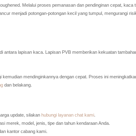
toughened. Melalui proses pemanasan dan pendinginan cepat, kaca t
ancur menjadi potongan-potongan kecil yang tumpul, mengurangi risi
n di antara lapisan kaca. Lapisan PVB memberikan kekuatan tambaha
i kemudian mendinginkannya dengan cepat. Proses ini meningkatkan
ng
dan belakang.
harga update, silakan
hubungi layanan chat kami
.
i merek, model, jenis, tipe dan tahun kendaraan Anda.
dan kantor cabang kami.