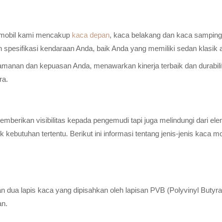
a mobil kami mencakup
kaca depan
, kaca belakang dan kaca samping 
n spesifikasi kendaraan Anda, baik Anda yang memiliki sedan klasik
anan dan kepuasan Anda, menawarkan kinerja terbaik dan durabilitas
ra.
erikan visibilitas kepada pengemudi tapi juga melindungi dari elem
ebutuhan tertentu. Berikut ini informasi tentang jenis-jenis kaca m
n dua lapis kaca yang dipisahkan oleh lapisan PVB (Polyvinyl Butyr
an.