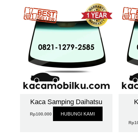
Kaca Samping Daihatsu
K
HUBUNGI KAMI
Rp
100.000
Rp
1