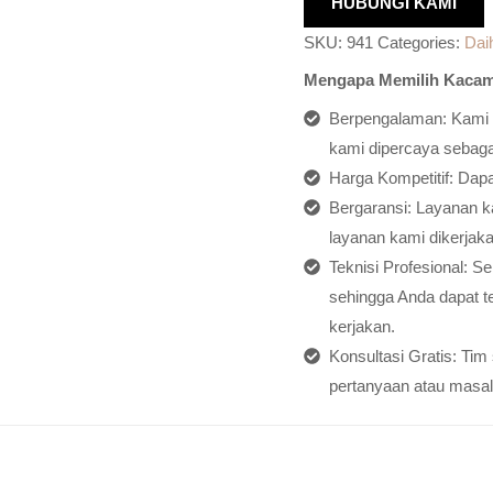
HUBUNGI KAMI
SKU:
941
Categories:
Dai
Mengapa Memilih Kacam
Berpengalaman: Kami h
kami dipercaya sebagai
Harga Kompetitif: Dap
Bergaransi: Layanan ka
layanan kami dikerjaka
Teknisi Profesional: S
sehingga Anda dapat t
kerjakan.
Konsultasi Gratis: Ti
pertanyaan atau masal