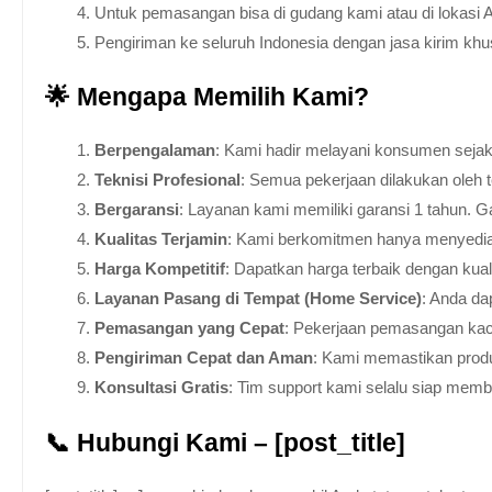
Untuk pemasangan bisa di gudang kami atau di lokasi 
Pengiriman ke seluruh Indonesia dengan jasa kirim kh
🌟 Mengapa Memilih Kami?
Berpengalaman
: Kami hadir melayani konsumen sejak 
Teknisi Profesional
: Semua pekerjaan dilakukan oleh 
Bergaransi
: Layanan kami memiliki garansi 1 tahun. Ga
Kualitas Terjamin
: Kami berkomitmen hanya menyediakan
Harga Kompetitif
: Dapatkan harga terbaik dengan kua
Layanan Pasang di Tempat (Home Service)
: Anda da
Pemasangan yang Cepat
: Pekerjaan pemasangan kaca
Pengiriman Cepat dan Aman
: Kami memastikan produ
Konsultasi Gratis
: Tim support kami selalu siap mem
📞 Hubungi Kami – [post_title]